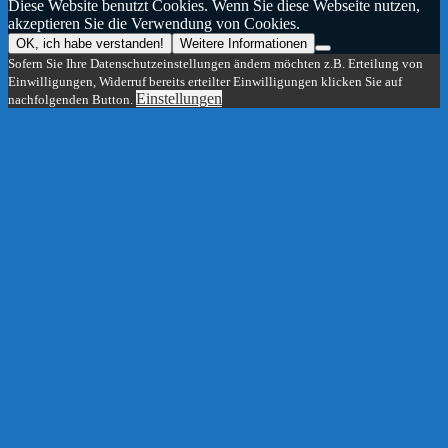
Diese Website benutzt Cookies. Wenn Sie diese Webseite nutzen,
akzeptieren Sie die Verwendung von Cookies.
OK, ich habe verstanden!
Weitere Informationen
Sofern Sie Ihre Datenschutzeinstellungen ändern möchten z.B. Erteilung von
Einwilligungen, Widerruf bereits erteilter Einwilligungen klicken Sie auf
Einstellungen
nachfolgenden Button.