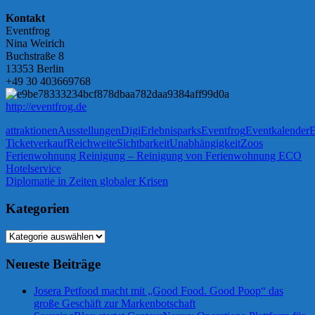
Kontakt
Eventfrog
Nina Weirich
Buchstraße 8
13353 Berlin
+49 30 403669768
http://eventfrog.de
attraktionen
Ausstellungen
Digi
Erlebnisparks
Eventfrog
Eventkalender
E
Ticketverkauf
Reichweite
Sichtbarkeit
Unabhängigkeit
Zoos
Beitragsnavigation
Vorheriger
Ferienwohnung Reinigung – Reinigung von Ferienwohnung ECO
Beitrag:
Hotelservice
Nächster
Diplomatie in Zeiten globaler Krisen
Beitrag:
Kategorien
Kategorien
Neueste Beiträge
Josera Petfood macht mit „Good Food. Good Poop“ das
große Geschäft zur Markenbotschaft