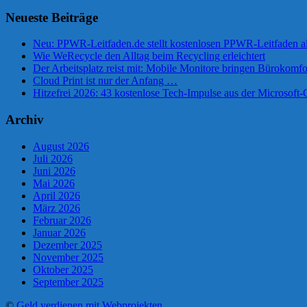
Neueste Beiträge
Neu: PPWR-Leitfaden.de stellt kostenlosen PPWR-Leitfaden al
Wie WeRecycle den Alltag beim Recycling erleichtert
Der Arbeitsplatz reist mit: Mobile Monitore bringen Bürokomfo
Cloud Print ist nur der Anfang …
Hitzefrei 2026: 43 kostenlose Tech-Impulse aus der Microsof
Archiv
August 2026
Juli 2026
Juni 2026
Mai 2026
April 2026
März 2026
Februar 2026
Januar 2026
Dezember 2025
November 2025
Oktober 2025
September 2025
©
Geld verdienen mit Webprojekten