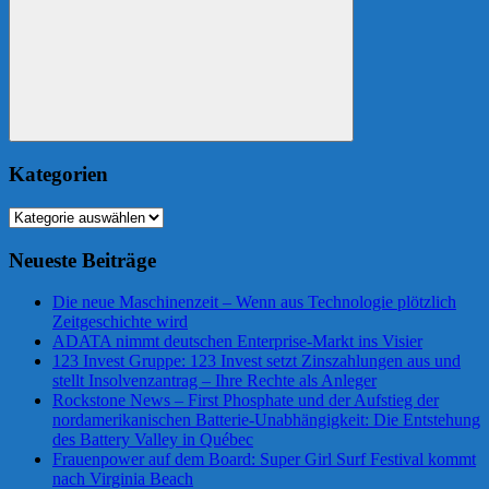
Suchen
Kategorien
Kategorien
Neueste Beiträge
Die neue Maschinenzeit – Wenn aus Technologie plötzlich
Zeitgeschichte wird
ADATA nimmt deutschen Enterprise-Markt ins Visier
123 Invest Gruppe: 123 Invest setzt Zinszahlungen aus und
stellt Insolvenzantrag – Ihre Rechte als Anleger
Rockstone News – First Phosphate und der Aufstieg der
nordamerikanischen Batterie-Unabhängigkeit: Die Entstehung
des Battery Valley in Québec
Frauenpower auf dem Board: Super Girl Surf Festival kommt
nach Virginia Beach