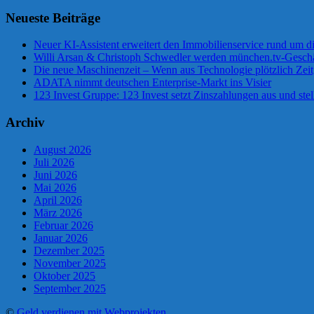
Neueste Beiträge
Neuer KI-Assistent erweitert den Immobilienservice rund um d
Willi Arsan & Christoph Schwedler werden münchen.tv-Geschä
Die neue Maschinenzeit – Wenn aus Technologie plötzlich Zeit
ADATA nimmt deutschen Enterprise-Markt ins Visier
123 Invest Gruppe: 123 Invest setzt Zinszahlungen aus und stel
Archiv
August 2026
Juli 2026
Juni 2026
Mai 2026
April 2026
März 2026
Februar 2026
Januar 2026
Dezember 2025
November 2025
Oktober 2025
September 2025
©
Geld verdienen mit Webprojekten