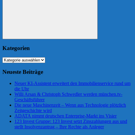
Suchen
Kategorien
Kategorien
Neueste Beiträge
Neuer KI-Assistent erweitert den Immobilienservice rund um
die Uhr
Willi Arsan & Christoph Schwedler werden münchen.tv-
Geschäftsführer
Die neue Maschinenzeit – Wenn aus Technologie plötzlich
Zeitgeschichte wird
ADATA nimmt deutschen Enterprise-Markt ins Visier
123 Invest Gruppe: 123 Invest setzt Zinszahlungen aus und
stellt Insolvenzantrag – Ihre Rechte als Anleger