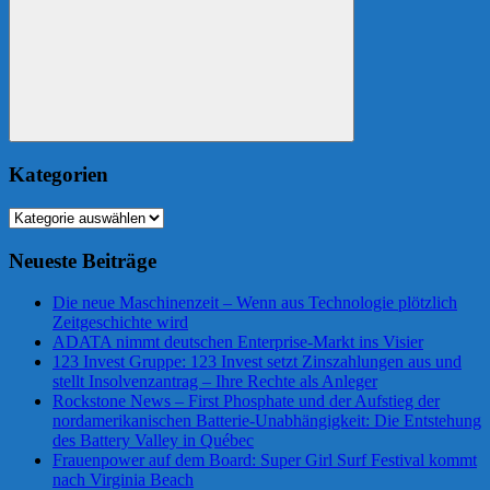
Suchen
Kategorien
Kategorien
Neueste Beiträge
Die neue Maschinenzeit – Wenn aus Technologie plötzlich
Zeitgeschichte wird
ADATA nimmt deutschen Enterprise-Markt ins Visier
123 Invest Gruppe: 123 Invest setzt Zinszahlungen aus und
stellt Insolvenzantrag – Ihre Rechte als Anleger
Rockstone News – First Phosphate und der Aufstieg der
nordamerikanischen Batterie-Unabhängigkeit: Die Entstehung
des Battery Valley in Québec
Frauenpower auf dem Board: Super Girl Surf Festival kommt
nach Virginia Beach