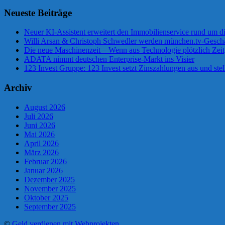
Neueste Beiträge
Neuer KI-Assistent erweitert den Immobilienservice rund um d
Willi Arsan & Christoph Schwedler werden münchen.tv-Geschä
Die neue Maschinenzeit – Wenn aus Technologie plötzlich Zeit
ADATA nimmt deutschen Enterprise-Markt ins Visier
123 Invest Gruppe: 123 Invest setzt Zinszahlungen aus und stel
Archiv
August 2026
Juli 2026
Juni 2026
Mai 2026
April 2026
März 2026
Februar 2026
Januar 2026
Dezember 2025
November 2025
Oktober 2025
September 2025
©
Geld verdienen mit Webprojekten