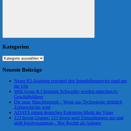
Suchen
Kategorien
Kategorien
Neueste Beiträge
Neuer KI-Assistent erweitert den Immobilienservice rund um
die Uhr
Willi Arsan & Christoph Schwedler werden münchen.tv-
Geschäftsführer
Die neue Maschinenzeit – Wenn aus Technologie plötzlich
Zeitgeschichte wird
ADATA nimmt deutschen Enterprise-Markt ins Visier
123 Invest Gruppe: 123 Invest setzt Zinszahlungen aus und
stellt Insolvenzantrag – Ihre Rechte als Anleger