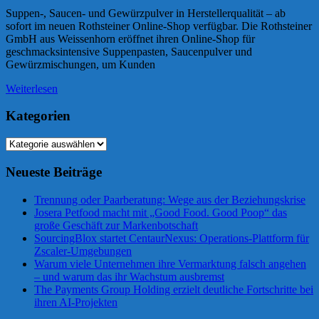
Suppen-, Saucen- und Gewürzpulver in Herstellerqualität – ab
sofort im neuen Rothsteiner Online-Shop verfügbar. Die Rothsteiner
GmbH aus Weissenhorn eröffnet ihren Online-Shop für
geschmacksintensive Suppenpasten, Saucenpulver und
Gewürzmischungen, um Kunden
Weiterlesen
Kategorien
Kategorien
Neueste Beiträge
Trennung oder Paarberatung: Wege aus der Beziehungskrise
Josera Petfood macht mit „Good Food. Good Poop“ das
große Geschäft zur Markenbotschaft
SourcingBlox startet CentaurNexus: Operations-Plattform für
Zscaler-Umgebungen
Warum viele Unternehmen ihre Vermarktung falsch angehen
– und warum das ihr Wachstum ausbremst
The Payments Group Holding erzielt deutliche Fortschritte bei
ihren AI-Projekten