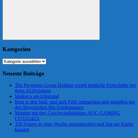
Suchen
Kategorien
Kategorien
Neueste Beiträge
The Payments Group Holding erzielt deutliche Fortschritte bei
ihren AI-Projekten
Mallorca am Elbstrand
Rein in den Stall, rauf aufs Feld: mitmachen und genießen bei
den Bayerischen Bio-Erlebnistagen
Monitor mit drei Geschwindigkeiten: AOC GAMING
CQ32G4ZA
350 Frauen in einer Woche angesprochen und fast nur Körbe
kassiert