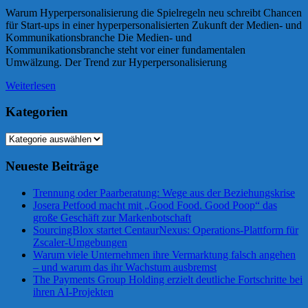
Warum Hyperpersonalisierung die Spielregeln neu schreibt Chancen
für Start-ups in einer hyperpersonalisierten Zukunft der Medien- und
Kommunikationsbranche Die Medien- und
Kommunikationsbranche steht vor einer fundamentalen
Umwälzung. Der Trend zur Hyperpersonalisierung
Weiterlesen
Kategorien
Kategorien
Neueste Beiträge
Trennung oder Paarberatung: Wege aus der Beziehungskrise
Josera Petfood macht mit „Good Food. Good Poop“ das
große Geschäft zur Markenbotschaft
SourcingBlox startet CentaurNexus: Operations-Plattform für
Zscaler-Umgebungen
Warum viele Unternehmen ihre Vermarktung falsch angehen
– und warum das ihr Wachstum ausbremst
The Payments Group Holding erzielt deutliche Fortschritte bei
ihren AI-Projekten