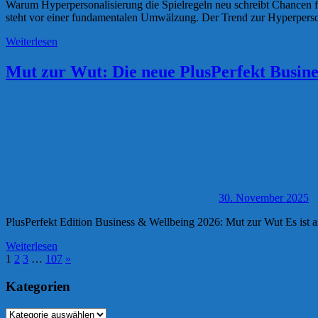
Warum Hyperpersonalisierung die Spielregeln neu schreibt Chancen 
steht vor einer fundamentalen Umwälzung. Der Trend zur Hyperperso
Weiterlesen
Mut zur Wut: Die neue PlusPerfekt Busines
30. November 2025
PlusPerfekt Edition Business & Wellbeing 2026: Mut zur Wut Es ist an 
Weiterlesen
Seitennummerierung
Nächste
1
2
3
…
107
»
Beiträge
der
Kategorien
Beiträge
Kategorien