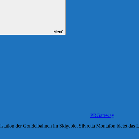
Menü
PRGateway
lstation der Gondelbahnen im Skigebiet Silvretta Montafon bietet das L