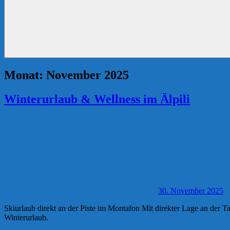
Monat:
November 2025
Winterurlaub & Wellness im Älpili
30. November 2025
Skiurlaub direkt an der Piste im Montafon Mit direkter Lage an der Ta
Winterurlaub.