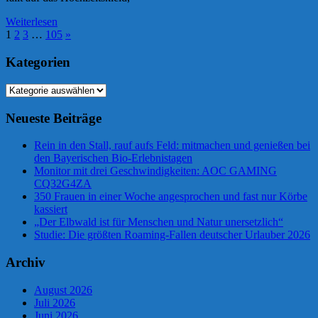
Weiterlesen
Seitennummerierung
Nächste
1
2
3
…
105
»
Beiträge
der
Kategorien
Beiträge
Kategorien
Neueste Beiträge
Rein in den Stall, rauf aufs Feld: mitmachen und genießen bei
den Bayerischen Bio-Erlebnistagen
Monitor mit drei Geschwindigkeiten: AOC GAMING
CQ32G4ZA
350 Frauen in einer Woche angesprochen und fast nur Körbe
kassiert
„Der Elbwald ist für Menschen und Natur unersetzlich“
Studie: Die größten Roaming-Fallen deutscher Urlauber 2026
Archiv
August 2026
Juli 2026
Juni 2026