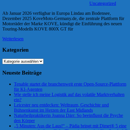
Uncategorized
Ab Januar 2026 verfügbar in Europa Lindau am Bodensee,
Dezember 2025 KoveMoto-Germany.de, die zentrale Plattform für
Motorräder der Marke KOVE, kündigt die Einführung des neuen
Touring-Modells KOVE 800X GT für
Weiterlesen
Kategorien
Kategorien
Neueste Beiträge
Tenable startet die branchenweit erste Open-Source-Plattform
für KI-Agenten
Wie stelle ich meine Logistik auf das volatile Marktverhalten
ein?
Leicester neu entdecken: Weltraum, Geschichte und
Bühnenkunst im Herzen der East Midlands
Naturheilpraktikerin Joanna Därr: So beeinflusst die Psyche
den Körper
„5 Minuten: Aus die Laus!“ – Pädia bringt mit Dimet® 5 eine