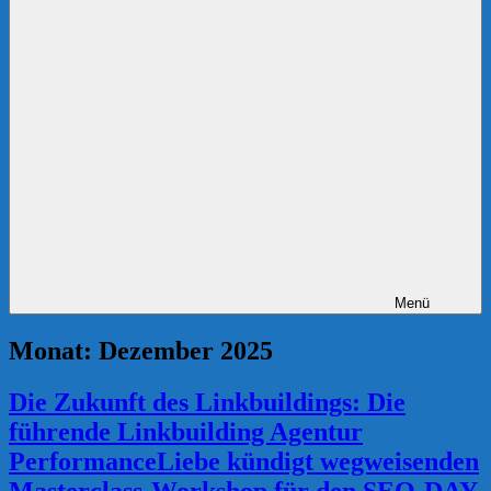
Menü
Monat:
Dezember 2025
Die Zukunft des Linkbuildings: Die
führende Linkbuilding Agentur
PerformanceLiebe kündigt wegweisenden
Masterclass-Workshop für den SEO-DAY