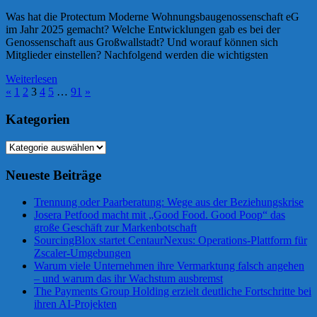
Was hat die Protectum Moderne Wohnungsbaugenossenschaft eG
im Jahr 2025 gemacht? Welche Entwicklungen gab es bei der
Genossenschaft aus Großwallstadt? Und worauf können sich
Mitglieder einstellen? Nachfolgend werden die wichtigsten
Weiterlesen
Seitennummerierung
Vorherige
Nächste
«
1
2
3
4
5
…
91
»
Beiträge
Beiträge
der
Kategorien
Beiträge
Kategorien
Neueste Beiträge
Trennung oder Paarberatung: Wege aus der Beziehungskrise
Josera Petfood macht mit „Good Food. Good Poop“ das
große Geschäft zur Markenbotschaft
SourcingBlox startet CentaurNexus: Operations-Plattform für
Zscaler-Umgebungen
Warum viele Unternehmen ihre Vermarktung falsch angehen
– und warum das ihr Wachstum ausbremst
The Payments Group Holding erzielt deutliche Fortschritte bei
ihren AI-Projekten