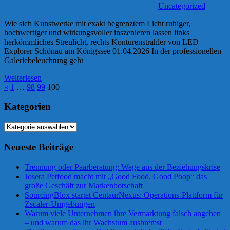
Uncategorized
Wie sich Kunstwerke mit exakt begrenztem Licht ruhiger,
hochwertiger und wirkungsvoller inszenieren lassen links
herkömmliches Streulicht, rechts Konturenstrahler von LED
Explorer Schönau am Königssee 01.04.2026 In der professionellen
Galeriebeleuchtung geht
Weiterlesen
Seitennummerierung
Vorherige
«
1
…
98
99
100
Beiträge
der
Kategorien
Beiträge
Kategorien
Neueste Beiträge
Trennung oder Paarberatung: Wege aus der Beziehungskrise
Josera Petfood macht mit „Good Food. Good Poop“ das
große Geschäft zur Markenbotschaft
SourcingBlox startet CentaurNexus: Operations-Plattform für
Zscaler-Umgebungen
Warum viele Unternehmen ihre Vermarktung falsch angehen
– und warum das ihr Wachstum ausbremst