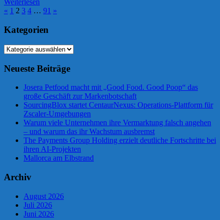
Weiterlesen
Seitennummerierung
Vorherige
Nächste
«
1
2
3
4
…
91
»
Beiträge
Beiträge
der
Kategorien
Beiträge
Kategorien
Neueste Beiträge
Josera Petfood macht mit „Good Food. Good Poop“ das
große Geschäft zur Markenbotschaft
SourcingBlox startet CentaurNexus: Operations-Plattform für
Zscaler-Umgebungen
Warum viele Unternehmen ihre Vermarktung falsch angehen
– und warum das ihr Wachstum ausbremst
The Payments Group Holding erzielt deutliche Fortschritte bei
ihren AI-Projekten
Mallorca am Elbstrand
Archiv
August 2026
Juli 2026
Juni 2026