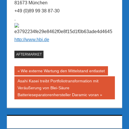
81673 München
+49 (0)89 99 38 87-30
.
http://www.hbi.de
AFTERMARKET
Beitragsnavigation
Vorheriger
Wie externe Wartung den Mittelstand entlastet
Beitrag:
Nächster
Asahi Kasei treibt Portfoliotransformation mit
Beitrag:
Veräußerung von Blei-Säure
Batterieseparatorenhersteller Daramic voran