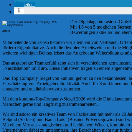
teilen
Der Digitalagentur asioso GmbH
Mit 4,6 von 5 möglichen Sternen 
asioso
Bewertungen aktueller und ehema
Mitarbeitende von asioso betonen vor allem ein von Vertrauen, Offe
fördern Eigeninitiative. Auch die flexiblen Arbeitszeiten und die Mö
weiteren wichtigen Beitrag leistet das Angebot an Weiterbildungsmög
Das ausgeprägte Teamgefühl zeigt sich in verschiedenen gemeinsame
„Naschstation“ im Büro. Diese Initiativen tragen zu einem angenehme
Das Top-Company-Siegel von kununu gehört zu den bekanntesten, bew
Einschätzung von Arbeitgeberattraktivität. Auch für Kund:innen und Par
engagiert und qualitätsbewusst zusammen.
Mit dem kununu-Top-Company-Siegel 2026 wird die Digitalagentur asio
Menschen gerne und langfristig zusammenarbeiten.
Wir sind asioso ein kreatives Team von Fachleuten mit mehr als 20 Ja
Belgrad (Serbien) und Banja Luka (Bosnien & Herzegowina) sind wir 
Mit einem Mix aus strategischem und fachlichem Wissen, kombiniert mi
Unternehmen dabei zu unterstützen, ihre Botschaften nicht nur funkti