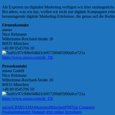
Als Experten im digitalen Marketing verfügen wir über umfangreiche E
Bei allem, was wir tun, wollen wir nicht nur digitale Kampagnen ers
herausragende digitale Marketing-Erlebnisse, die genau auf die Bedür
Firmenkontakt
asioso
Nico Rehmann
Wilhelmine-Reichard-Straße 26
80935 München
+49 89 9545706 10
https://www.asioso.com/de_DE
Pressekontakt
asioso GmbH
Nico Rehmann
Wilhelmine-Reichard-Straße 26
80935 München
+49 89 9545706 10
https://www.asioso.com/de_DE
asioso
CRM
DAM
Job
kununu
München
PIM
Top Company
Beitragsnavigation
Vorheriger
Flughafentransfer Stuttgart jetzt online berechnen