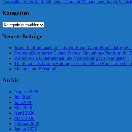
Beitrag:
Nächster
Das Zeitalter der KI: Intelligentes Content Management in der Versi
Beitrag:
Kategorien
Kategorien
Neueste Beiträge
Josera Petfood macht mit „Good Food. Good Poop“ das große 
SourcingBlox startet CentaurNexus: Operations-Plattform für
Warum viele Unternehmen ihre Vermarktung falsch angehen –
The Payments Group Holding erzielt deutliche Fortschritte bei 
Mallorca am Elbstrand
Archiv
August 2026
Juli 2026
Juni 2026
Mai 2026
April 2026
März 2026
Februar 2026
Januar 2026