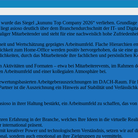
 wurde das Siegel „kununu Top Company 2026“ verliehen. Grundlage s
liegt asioso deutlich über dem Branchendurchschnitt der IT- und Digital
liger Mitarbeitender und steht für eine nachweislich hohe Zufriedenh
nheit und Wertschätzung geprägtes Arbeitsumfeld. Flache Hierarchien
glichkeit zum Home-Office werden positiv hervorgehoben, da sie eine gu
lichkeiten, durch das Mitarbeitende ihre fachlichen und persönlichen
n Aktivitäten und Formaten – etwa bei Mitarbeiterevents, im Rahmen 
n Arbeitsumfeld und einer kollegialen Atmosphäre bei.
ertungsbasierten Arbeitgeberauszeichnungen im DACH-Raum. Für Fachk
tner ist die Auszeichnung ein Hinweis auf Stabilität und Verlässlichkei
so in ihrer Haltung bestärkt, ein Arbeitsumfeld zu schaffen, das von
hren Erfahrung in der Branche, welches Ihre Ideen in die virtuelle Rea
international präsent.
t kreativer Power und technologischem Verständnis, setzen wir auf die 
onal, sondern auch emotional an ihre Zielgruppen zu vermitteln.