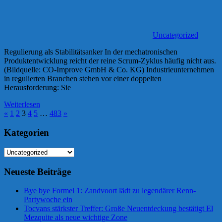
Uncategorized
Regulierung als Stabilitätsanker In der mechatronischen
Produktentwicklung reicht der reine Scrum-Zyklus häufig nicht aus.
(Bildquelle: CO-Improve GmbH & Co. KG) Industrieunternehmen
in regulierten Branchen stehen vor einer doppelten
Herausforderung: Sie
Weiterlesen
Seitennummerierung
Vorherige
Nächste
«
1
2
3
4
5
…
483
»
Beiträge
Beiträge
der
Kategorien
Beiträge
Kategorien
Neueste Beiträge
Bye bye Formel 1: Zandvoort lädt zu legendärer Renn-
Partywoche ein
Tocvans stärkster Treffer: Große Neuentdeckung bestätigt El
Mezquite als neue wichtige Zone