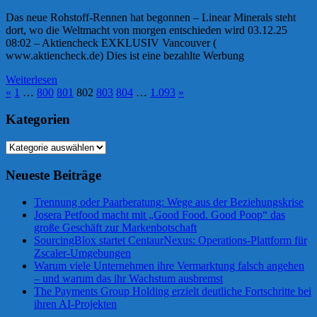
Das neue Rohstoff-Rennen hat begonnen – Linear Minerals steht
dort, wo die Weltmacht von morgen entschieden wird 03.12.25
08:02 – Aktiencheck EXKLUSIV Vancouver (
www.aktiencheck.de) Dies ist eine bezahlte Werbung
Weiterlesen
Seitennummerierung
Vorherige
Nächste
«
1
…
800
801
802
803
804
…
1.093
»
Beiträge
Beiträge
der
Kategorien
Beiträge
Kategorien
Neueste Beiträge
Trennung oder Paarberatung: Wege aus der Beziehungskrise
Josera Petfood macht mit „Good Food. Good Poop“ das
große Geschäft zur Markenbotschaft
SourcingBlox startet CentaurNexus: Operations-Plattform für
Zscaler-Umgebungen
Warum viele Unternehmen ihre Vermarktung falsch angehen
– und warum das ihr Wachstum ausbremst
The Payments Group Holding erzielt deutliche Fortschritte bei
ihren AI-Projekten