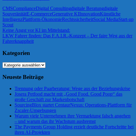
CMS
Compliance
Digital Consulting
digitale Beratung
digitale
Souveränität
E-Commerce
Generative KI
Innovation
Künstliche
Intelligenz
Plattform-Ökonomie
Rechtssicherheit
Social Media
Start-up
Scout
Beitragsnavigation
Vorheriger
Keine Angst vor KI im Mittelstand:
Beitrag:
Nächster
LKW Fahrer finden: Das F.A.I.R.-Konzept – Der faire Weg aus der
Beitrag:
Fahrerknappheit
Kategorien
Kategorien
Neueste Beiträge
Trennung oder Paarberatung: Wege aus der Beziehungskrise
Josera Petfood macht mit „Good Food. Good Poop“ das
große Geschäft zur Markenbotschaft
SourcingBlox startet CentaurNexus: Operations-Plattform für
Zscaler-Umgebungen
Warum viele Unternehmen ihre Vermarktung falsch angehen
– und warum das ihr Wachstum ausbremst
The Payments Group Holding erzielt deutliche Fortschritte bei
ihren AI-Projekten