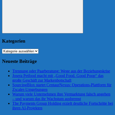
Suchen
Kategorien
Kategorien
Neueste Beiträge
Trennung oder Paarberatung: Wege aus der Beziehungskrise
Josera Petfood macht mit „Good Food. Good Poop“ das
große Geschäft zur Markenbotschaft
SourcingBlox startet CentaurNexus: Operations-Plattform für
Zscaler-Umgebungen
Warum viele Unternehmen ihre Vermarktung falsch angehen
– und warum das ihr Wachstum ausbremst
The Payments Group Holding erzielt deutliche Fortschritte bei
ihren AI-Projekten