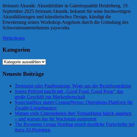
freiraum Akustik: Akustikbilder in Galeriequalität Heidelberg, 19.
September 2025 freiraum Akustik, bekannt für seine hochwertigen
Akustiklösungen und künstlerisches Design, kündigt die
Erweiterung seines Workshop-Angebots durch die Gründung des
Schwesterunternehmens yayworks
Weiterlesen
Kategorien
Kategorien
Neueste Beiträge
Trennung oder Paarberatung: Wege aus der Beziehungskrise
Josera Petfood macht mit „Good Food. Good Poop“ das
große Geschäft zur Markenbotschaft
SourcingBlox startet CentaurNexus: Operations-Plattform für
Zscaler-Umgebungen
Warum viele Unternehmen ihre Vermarktung falsch angehen
– und warum das ihr Wachstum ausbremst
The Payments Group Holding erzielt deutliche Fortschritte bei
ihren AI-Projekten