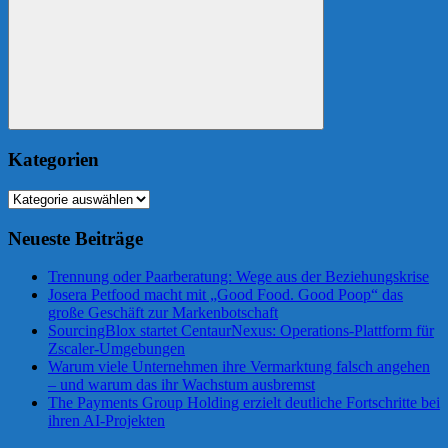
Suchen
Kategorien
Kategorien
Neueste Beiträge
Trennung oder Paarberatung: Wege aus der Beziehungskrise
Josera Petfood macht mit „Good Food. Good Poop“ das
große Geschäft zur Markenbotschaft
SourcingBlox startet CentaurNexus: Operations-Plattform für
Zscaler-Umgebungen
Warum viele Unternehmen ihre Vermarktung falsch angehen
– und warum das ihr Wachstum ausbremst
The Payments Group Holding erzielt deutliche Fortschritte bei
ihren AI-Projekten