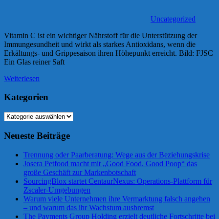
Uncategorized
Vitamin C ist ein wichtiger Nährstoff für die Unterstützung der
Immungesundheit und wirkt als starkes Antioxidans, wenn die
Erkältungs- und Grippesaison ihren Höhepunkt erreicht. Bild: FJSC
Ein Glas reiner Saft
Weiterlesen
Kategorien
Kategorien
Neueste Beiträge
Trennung oder Paarberatung: Wege aus der Beziehungskrise
Josera Petfood macht mit „Good Food. Good Poop“ das
große Geschäft zur Markenbotschaft
SourcingBlox startet CentaurNexus: Operations-Plattform für
Zscaler-Umgebungen
Warum viele Unternehmen ihre Vermarktung falsch angehen
– und warum das ihr Wachstum ausbremst
The Payments Group Holding erzielt deutliche Fortschritte bei