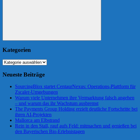
Suchen
Kategorien
Kategorien
Neueste Beiträge
SourcingBlox startet CentaurNexus: Operations-Plattform für
Zscaler-Umgebungen
Warum viele Unternehmen ihre Vermarktung falsch angehen
– und warum das ihr Wachstum ausbremst
The Payments Group Holding erzielt deutliche Fortschritte bei
ihren AI-Projekten
Mallorca am Elbstrand
Rein in den Stall, rauf aufs Feld: mitmachen und genießen bei
den Bayerischen Bio-Erlebnistagen