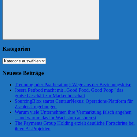
Suchen
Kategorien
Kategorien
Neueste Beiträge
Trennung oder Paarberatung: Wege aus der Beziehungskrise
Josera Petfood macht mit „Good Food. Good Poop“ das
große Geschäft zur Markenbotschaft
SourcingBlox startet CentaurNexus: Operations-Plattform für
Zscaler-Umgebungen
Warum viele Unternehmen ihre Vermarktung falsch angehen
– und warum das ihr Wachstum ausbremst
The Payments Group Holding erzielt deutliche Fortschritte bei
ihren AI-Projekten