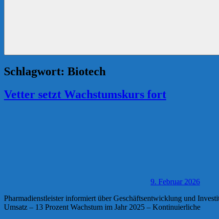
Schlagwort:
Biotech
Vetter setzt Wachstumskurs fort
9. Februar 2026
Pharmadienstleister informiert über Geschäftsentwicklung und Investi
Umsatz – 13 Prozent Wachstum im Jahr 2025 – Kontinuierliche