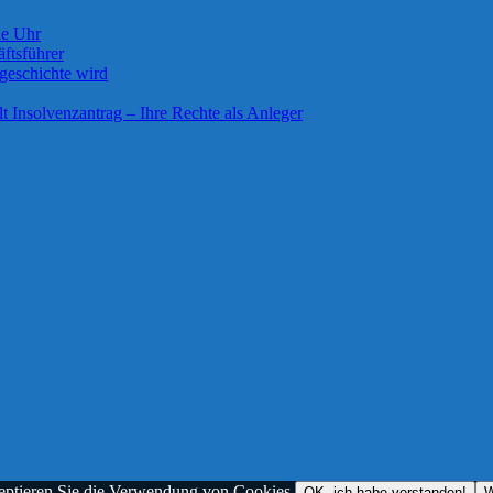
ie Uhr
ftsführer
geschichte wird
lt Insolvenzantrag – Ihre Rechte als Anleger
zeptieren Sie die Verwendung von Cookies.
OK, ich habe verstanden!
W