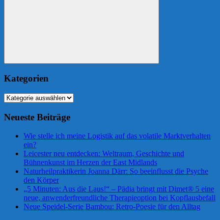
Suchen
Kategorien
Kategorien
Neueste Beiträge
Wie stelle ich meine Logistik auf das volatile Marktverhalten
ein?
Leicester neu entdecken: Weltraum, Geschichte und
Bühnenkunst im Herzen der East Midlands
Naturheilpraktikerin Joanna Därr: So beeinflusst die Psyche
den Körper
„5 Minuten: Aus die Laus!“ – Pädia bringt mit Dimet® 5 eine
neue, anwenderfreundliche Therapieoption bei Kopflausbefall
Neue Speidel-Serie Bambou: Retro-Poesie für den Alltag