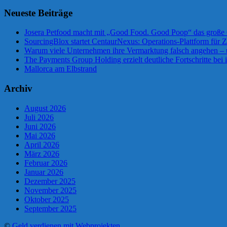
Neueste Beiträge
Josera Petfood macht mit „Good Food. Good Poop“ das große 
SourcingBlox startet CentaurNexus: Operations-Plattform für
Warum viele Unternehmen ihre Vermarktung falsch angehen –
The Payments Group Holding erzielt deutliche Fortschritte bei 
Mallorca am Elbstrand
Archiv
August 2026
Juli 2026
Juni 2026
Mai 2026
April 2026
März 2026
Februar 2026
Januar 2026
Dezember 2025
November 2025
Oktober 2025
September 2025
©
Geld verdienen mit Webprojekten