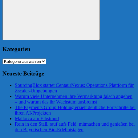
Suchen
Kategorien
Kategorien
Neueste Beiträge
SourcingBlox startet CentaurNexus: Operations-Plattform für
Zscaler-Umgebungen
Warum viele Unternehmen ihre Vermarktung falsch angehen
– und warum das ihr Wachstum ausbremst
The Payments Group Holding erzielt deutliche Fortschritte bei
ihren AI-Projekten
Mallorca am Elbstrand
Rein in den Stall, rauf aufs Feld: mitmachen und genießen bei
den Bayerischen Bio-Erlebnistagen