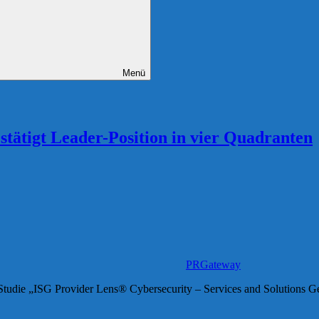
Menü
tätigt Leader-Position in vier Quadranten
PRGateway
Studie „ISG Provider Lens® Cybersecurity – Services and Solutions Ge