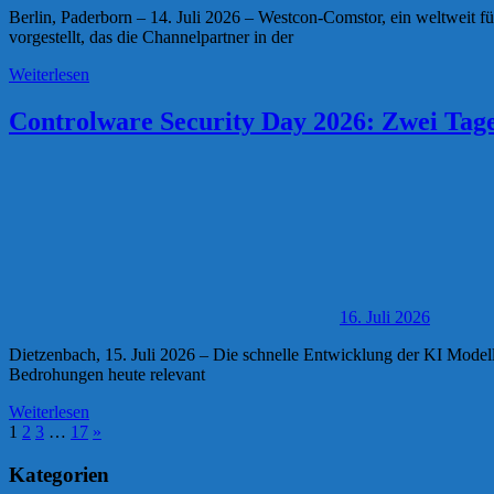
Berlin, Paderborn – 14. Juli 2026 – Westcon-Comstor, ein weltweit
vorgestellt, das die Channelpartner in der
Weiterlesen
Controlware Security Day 2026: Zwei Ta
16. Juli 2026
Dietzenbach, 15. Juli 2026 – Die schnelle Entwicklung der KI Model
Bedrohungen heute relevant
Weiterlesen
Seitennummerierung
Nächste
1
2
3
…
17
»
Beiträge
der
Kategorien