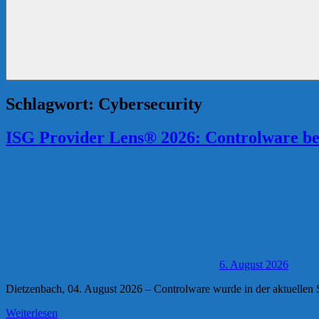
Schlagwort:
Cybersecurity
ISG Provider Lens® 2026: Controlware bes
6. August 2026
Dietzenbach, 04. August 2026 – Controlware wurde in der aktuellen 
Weiterlesen