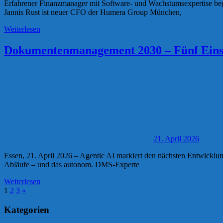
Erfahrener Finanzmanager mit Software- und Wachstumsexpertise beg
Jannis Rust ist neuer CFO der Humera Group München,
Weiterlesen
Dokumentenmanagement 2030 – Fünf Einsa
21. April 2026
Essen, 21. April 2026 – Agentic AI markiert den nächsten Entwicklu
Abläufe – und das autonom. DMS-Experte
Weiterlesen
Seitennummerierung
Nächste
1
2
3
»
Beiträge
der
Kategorien
Beiträge