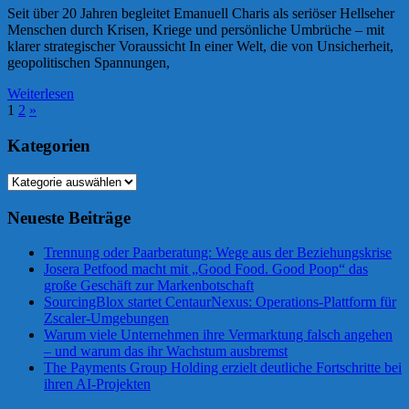
Seit über 20 Jahren begleitet Emanuell Charis als seriöser Hellseher
Menschen durch Krisen, Kriege und persönliche Umbrüche – mit
klarer strategischer Voraussicht In einer Welt, die von Unsicherheit,
geopolitischen Spannungen,
Weiterlesen
Seitennummerierung
Nächste
1
2
»
Beiträge
der
Kategorien
Beiträge
Kategorien
Neueste Beiträge
Trennung oder Paarberatung: Wege aus der Beziehungskrise
Josera Petfood macht mit „Good Food. Good Poop“ das
große Geschäft zur Markenbotschaft
SourcingBlox startet CentaurNexus: Operations-Plattform für
Zscaler-Umgebungen
Warum viele Unternehmen ihre Vermarktung falsch angehen
– und warum das ihr Wachstum ausbremst
The Payments Group Holding erzielt deutliche Fortschritte bei
ihren AI-Projekten