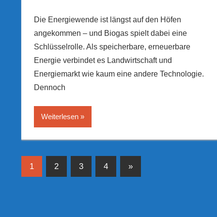
Die Energiewende ist längst auf den Höfen
angekommen – und Biogas spielt dabei eine
Schlüsselrolle. Als speicherbare, erneuerbare
Energie verbindet es Landwirtschaft und
Energiemarkt wie kaum eine andere Technologie.
Dennoch
Weiterlesen
Seitennummerierung
Nächste
1
2
3
4
»
Beiträge
der
Beiträge