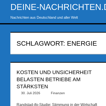
Zum
DEINE-NACHRICHTEN.
Inhalt
springen
Nachrichten aus Deutschland und aller Welt
SCHLAGWORT:
ENERGIE
KOSTEN UND UNSICHERHEIT
BELASTEN BETRIEBE AM
STÄRKSTEN
30. Juli 2026
PRGateway
Finanzen
Randstad-ifo-Studie: Stimmung in der Wirtschaft