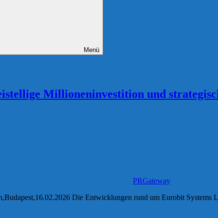
Menü
tellige Millioneninvestition und strategis
PRGateway
,Budapest,16.02.2026 Die Entwicklungen rund um Eurobit Systems Lt