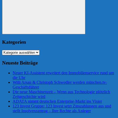
Suchen
Kategorien
Kategorien
Neueste Beiträge
Neuer KI-Assistent erweitert den Immobilienservice rund um
die Uhr
Willi Arsan & Christoph Schwedler werden münchen.tv-
Geschäftsführer
Die neue Maschinenzeit – Wenn aus Technologie plötzlich
Zeitgeschichte wird
ADATA nimmt deutschen Enterprise-Markt ins Visier
123 Invest Gruppe: 123 Invest setzt Zinszahlungen aus und
stellt Insolvenzantrag – Ihre Rechte als Anleger