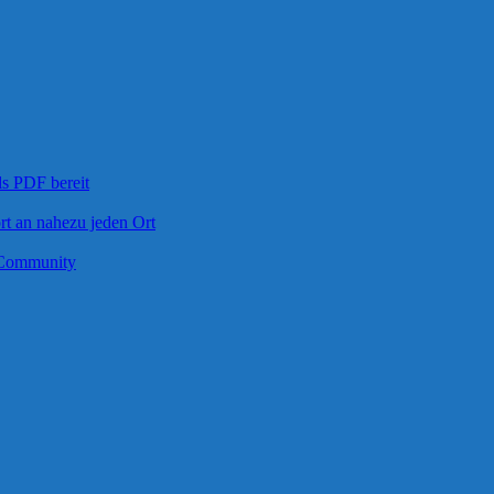
s PDF bereit
rt an nahezu jeden Ort
t-Community