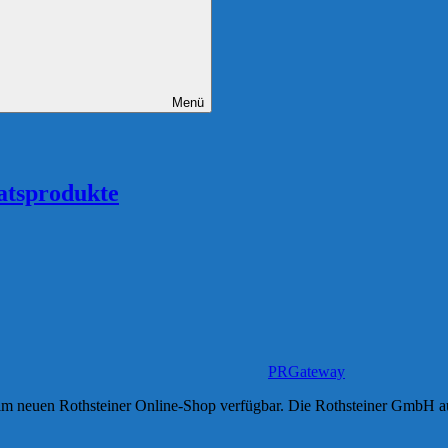
Menü
ratsprodukte
PRGateway
t im neuen Rothsteiner Online-Shop verfügbar. Die Rothsteiner GmbH a