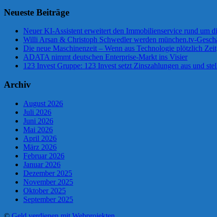
Neueste Beiträge
Neuer KI-Assistent erweitert den Immobilienservice rund um d
Willi Arsan & Christoph Schwedler werden münchen.tv-Geschä
Die neue Maschinenzeit – Wenn aus Technologie plötzlich Zeit
ADATA nimmt deutschen Enterprise-Markt ins Visier
123 Invest Gruppe: 123 Invest setzt Zinszahlungen aus und stel
Archiv
August 2026
Juli 2026
Juni 2026
Mai 2026
April 2026
März 2026
Februar 2026
Januar 2026
Dezember 2025
November 2025
Oktober 2025
September 2025
©
Geld verdienen mit Webprojekten