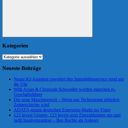
Suchen
Kategorien
Kategorien
Neueste Beiträge
Neuer KI-Assistent erweitert den Immobilienservice rund um
die Uhr
Willi Arsan & Christoph Schwedler werden münchen.tv-
Geschäftsführer
Die neue Maschinenzeit – Wenn aus Technologie plötzlich
Zeitgeschichte wird
ADATA nimmt deutschen Enterprise-Markt ins Visier
123 Invest Gruppe: 123 Invest setzt Zinszahlungen aus und
stellt Insolvenzantrag – Ihre Rechte als Anleger