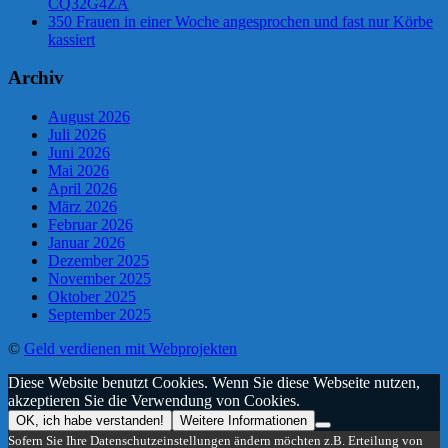
CQ32G4ZA
350 Frauen in einer Woche angesprochen und fast nur Körbe
kassiert
Archiv
August 2026
Juli 2026
Juni 2026
Mai 2026
April 2026
März 2026
Februar 2026
Januar 2026
Dezember 2025
November 2025
Oktober 2025
September 2025
©
Geld verdienen mit Webprojekten
Diese Website benutzt Cookies. Wenn Sie diese Webseite nutzen,
akzeptieren Sie die Verwendung von Cookies.
OK, ich habe verstanden!
Weitere Informationen
Sofern Sie Ihre Datenschutzeinstellungen ändern möchten z.B. Erteilung von