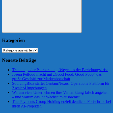
Suchen
Kategorien
Kategorien
Neueste Beiträge
Trennung oder Paarberatung: Wege aus der Beziehungskrise
Josera Petfood macht mit „Good Food. Good Poop“ das
große Geschäft zur Markenbotschaft
SourcingBlox startet CentaurNexus: Operations-Plattform für
Zscaler-Umgebungen
Warum viele Unternehmen ihre Vermarktung falsch angehen
– und warum das ihr Wachstum ausbremst
The Payments Group Holding erzielt deutliche Fortschritte bei
ihren AI-Projekten