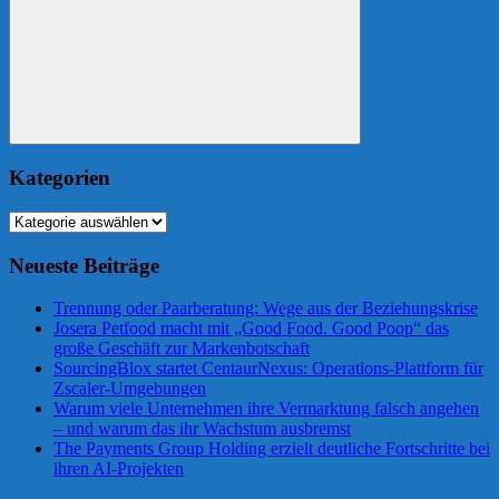
Suchen
Kategorien
Kategorien
Neueste Beiträge
Trennung oder Paarberatung: Wege aus der Beziehungskrise
Josera Petfood macht mit „Good Food. Good Poop“ das
große Geschäft zur Markenbotschaft
SourcingBlox startet CentaurNexus: Operations-Plattform für
Zscaler-Umgebungen
Warum viele Unternehmen ihre Vermarktung falsch angehen
– und warum das ihr Wachstum ausbremst
The Payments Group Holding erzielt deutliche Fortschritte bei
ihren AI-Projekten