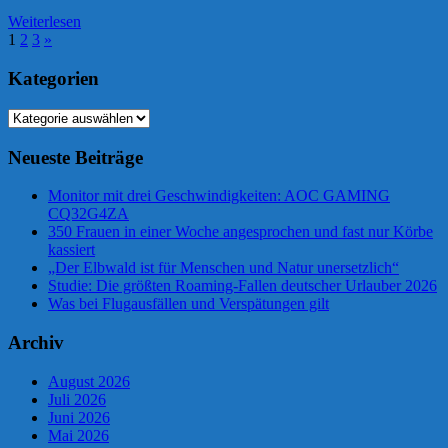
Weiterlesen
Seitennummerierung
Nächste
1
2
3
»
Beiträge
der
Kategorien
Beiträge
Kategorien
Neueste Beiträge
Monitor mit drei Geschwindigkeiten: AOC GAMING
CQ32G4ZA
350 Frauen in einer Woche angesprochen und fast nur Körbe
kassiert
„Der Elbwald ist für Menschen und Natur unersetzlich“
Studie: Die größten Roaming-Fallen deutscher Urlauber 2026
Was bei Flugausfällen und Verspätungen gilt
Archiv
August 2026
Juli 2026
Juni 2026
Mai 2026