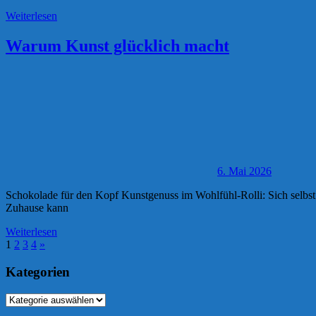
Weiterlesen
Warum Kunst glücklich macht
6. Mai 2026
Schokolade für den Kopf Kunstgenuss im Wohlfühl-Rolli: Sich selb
Zuhause kann
Weiterlesen
Seitennummerierung
Nächste
1
2
3
4
»
Beiträge
der
Kategorien
Beiträge
Kategorien