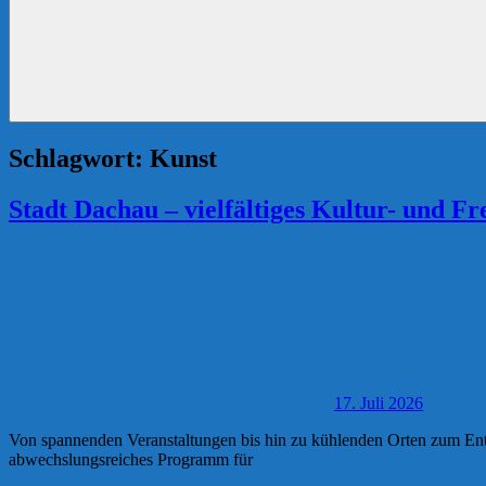
Schlagwort:
Kunst
Stadt Dachau – vielfältiges Kultur- und 
17. Juli 2026
Von spannenden Veranstaltungen bis hin zu kühlenden Orten zum Ent
abwechslungsreiches Programm für