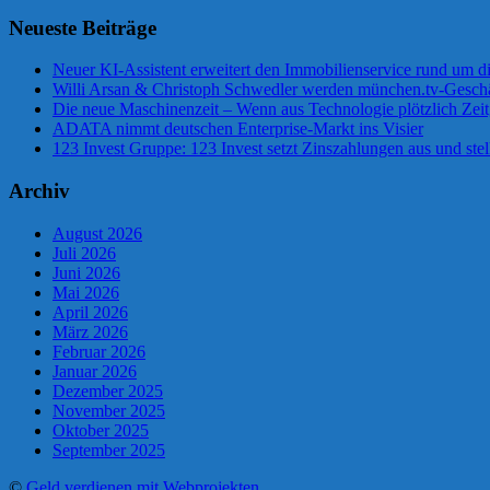
Neueste Beiträge
Neuer KI-Assistent erweitert den Immobilienservice rund um d
Willi Arsan & Christoph Schwedler werden münchen.tv-Geschä
Die neue Maschinenzeit – Wenn aus Technologie plötzlich Zeit
ADATA nimmt deutschen Enterprise-Markt ins Visier
123 Invest Gruppe: 123 Invest setzt Zinszahlungen aus und stel
Archiv
August 2026
Juli 2026
Juni 2026
Mai 2026
April 2026
März 2026
Februar 2026
Januar 2026
Dezember 2025
November 2025
Oktober 2025
September 2025
©
Geld verdienen mit Webprojekten