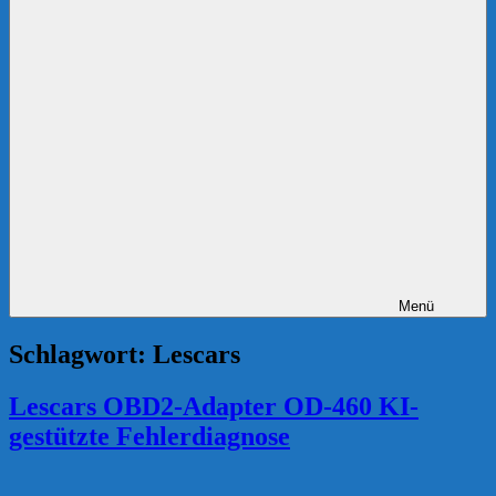
Menü
Schlagwort:
Lescars
Lescars OBD2-Adapter OD-460 KI-
gestützte Fehlerdiagnose