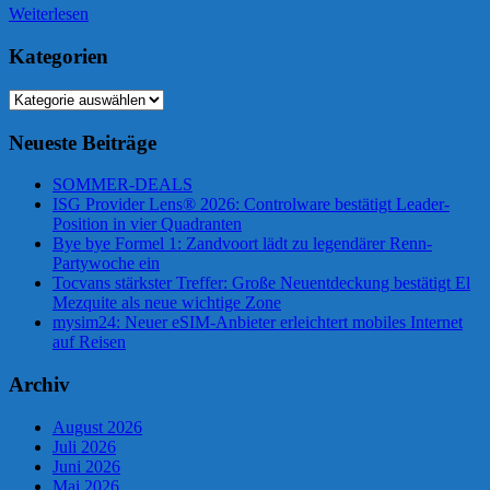
Weiterlesen
Kategorien
Kategorien
Neueste Beiträge
SOMMER-DEALS
ISG Provider Lens® 2026: Controlware bestätigt Leader-
Position in vier Quadranten
Bye bye Formel 1: Zandvoort lädt zu legendärer Renn-
Partywoche ein
Tocvans stärkster Treffer: Große Neuentdeckung bestätigt El
Mezquite als neue wichtige Zone
mysim24: Neuer eSIM-Anbieter erleichtert mobiles Internet
auf Reisen
Archiv
August 2026
Juli 2026
Juni 2026
Mai 2026