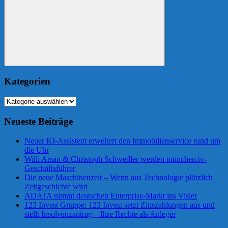
Suchen
Kategorien
Kategorien
Neueste Beiträge
Neuer KI-Assistent erweitert den Immobilienservice rund um
die Uhr
Willi Arsan & Christoph Schwedler werden münchen.tv-
Geschäftsführer
Die neue Maschinenzeit – Wenn aus Technologie plötzlich
Zeitgeschichte wird
ADATA nimmt deutschen Enterprise-Markt ins Visier
123 Invest Gruppe: 123 Invest setzt Zinszahlungen aus und
stellt Insolvenzantrag – Ihre Rechte als Anleger