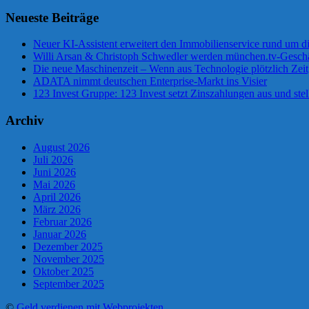
Neueste Beiträge
Neuer KI-Assistent erweitert den Immobilienservice rund um d
Willi Arsan & Christoph Schwedler werden münchen.tv-Geschä
Die neue Maschinenzeit – Wenn aus Technologie plötzlich Zeit
ADATA nimmt deutschen Enterprise-Markt ins Visier
123 Invest Gruppe: 123 Invest setzt Zinszahlungen aus und stel
Archiv
August 2026
Juli 2026
Juni 2026
Mai 2026
April 2026
März 2026
Februar 2026
Januar 2026
Dezember 2025
November 2025
Oktober 2025
September 2025
©
Geld verdienen mit Webprojekten